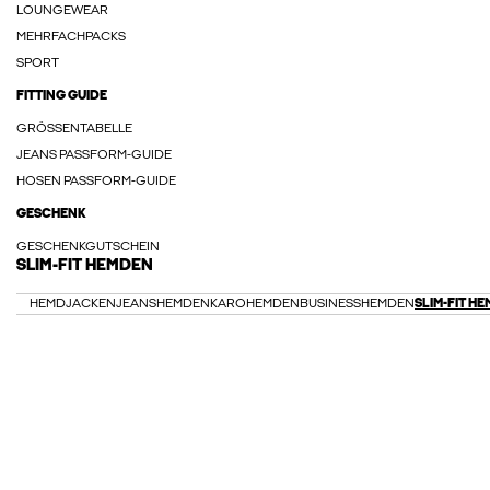
LOUNGEWEAR
MEHRFACHPACKS
SPORT
FITTING GUIDE
GRÖSSENTABELLE
JEANS PASSFORM-GUIDE
HOSEN PASSFORM-GUIDE
GESCHENK
GESCHENKGUTSCHEIN
SLIM-FIT HEMDEN
HEMDJACKEN
JEANSHEMDEN
KAROHEMDEN
BUSINESSHEMDEN
SLIM-FIT H