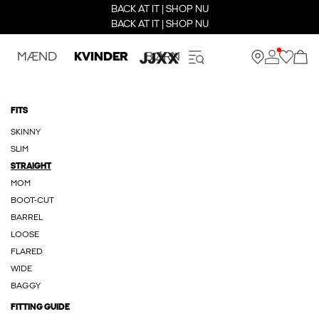
BACK AT IT | SHOP NU
BACK AT IT | SHOP NU
MÆND
KVINDER
BØRN
FITS
SKINNY
SLIM
STRAIGHT
MOM
BOOT-CUT
BARREL
LOOSE
FLARED
WIDE
BAGGY
FITTING GUIDE