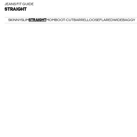
JEANS FIT GUIDE
STRAIGHT
SKINNY
SLIM
STRAIGHT
MOM
BOOT-CUT
BARREL
LOOSE
FLARED
WIDE
BAGGY