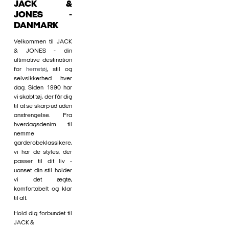
JACK &
JONES -
DANMARK
Velkommen til JACK
& JONES - din
ultimative destination
for
herretøj
, stil og
selvsikkerhed hver
dag. Siden 1990 har
vi skabt tøj, der får dig
til at se skarp ud uden
anstrengelse. Fra
hverdagsdenim til
nemme
garderobeklassikere,
vi har de styles, der
passer til dit liv -
uanset din stil holder
vi det ægte,
komfortabelt og klar
til alt.
Hold dig forbundet til
JACK &