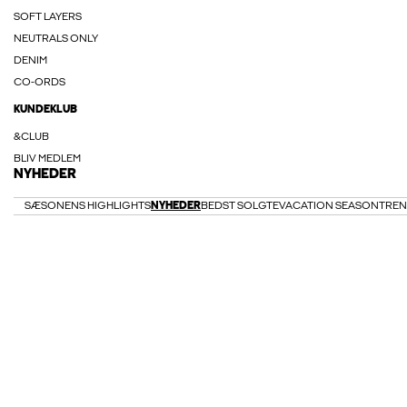
SOFT LAYERS
NEUTRALS ONLY
DENIM
CO-ORDS
KUNDEKLUB
&CLUB
BLIV MEDLEM
NYHEDER
SÆSONENS HIGHLIGHTS
NYHEDER
BEDST SOLGTE
VACATION SEASON
TRE