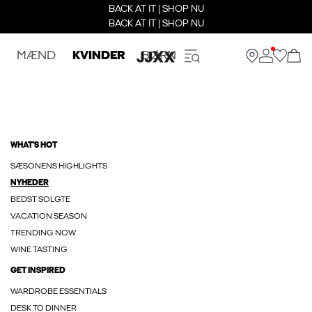
BACK AT IT | SHOP NU
BACK AT IT | SHOP NU
MÆND
KVINDER
BØRN
WHAT'S HOT
SÆSONENS HIGHLIGHTS
NYHEDER
BEDST SOLGTE
VACATION SEASON
TRENDING NOW
WINE TASTING
GET INSPIRED
WARDROBE ESSENTIALS
DESK TO DINNER