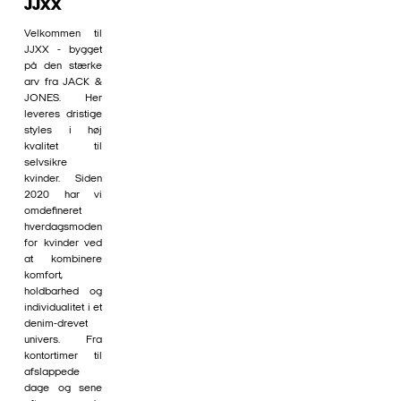
JJXX
Velkommen til
JJXX - bygget
på den stærke
arv fra JACK &
JONES. Her
leveres dristige
styles i høj
kvalitet til
selvsikre
kvinder. Siden
2020 har vi
omdefineret
hverdagsmoden
for kvinder ved
at kombinere
komfort,
holdbarhed og
individualitet i et
denim-drevet
univers. Fra
kontortimer til
afslappede
dage og sene