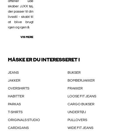
aftener ude
skaber JJXX tøj,
der passer til din
livsstil - skabt til
at blive brugt
igen og igen &
VIS MERE
MÅSKE ER DU INTERESSERET I
JEANS
BUKSER
JAKKER
BOMBERJAKKER
OVERSHIRTS
FRAKKER
HABITTER
LOOSE FIT JEANS
PARKAS
CARGO BUKSER
T-SHIRTS
UNDERTØJ
ORIGINALS STUDIO
PULLOVERS
CARDIGANS
WIDE FIT JEANS