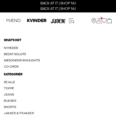
BACK AT IT | SHOP NU
BACK AT IT | SHOP NU
MÆND
KVINDER
BØRN
WHAT'S HOT
NYHEDER
BEDST SOLGTE
SÆSONENS HIGHLIGHTS
CO-ORDS
KATEGORIER
SE ALLE
TOPPE
JEANS
BUKSER
SHORTS
JAKKER & FRAKKER