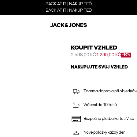
BACK AT IT | NAKUP TEĎ
BACK AT IT | NAKUP TEĎ
KOUPIT VZHLED
2 598,00 KČ
1 299,00 KČ
-50%
NAKUPUJTE SVŮJ VZHLED
Zdarma doprava při objednáv
Vrácení do 100 dnů
Bezpečná platba kartou Visa
Nové položky každý den