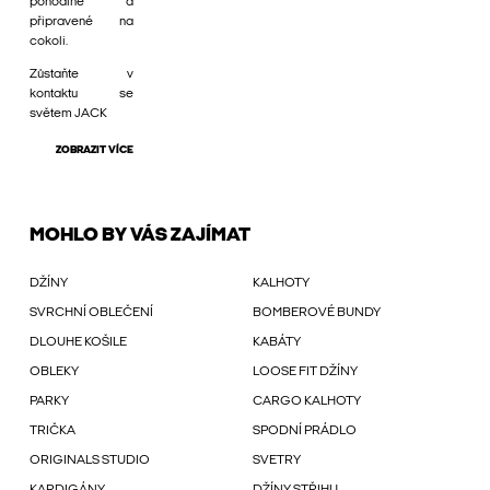
pohodlné a
připravené na
cokoli.
Zůstaňte v
kontaktu se
světem JACK
ZOBRAZIT VÍCE
MOHLO BY VÁS ZAJÍMAT
DŽÍNY
KALHOTY
SVRCHNÍ OBLEČENÍ
BOMBEROVÉ BUNDY
DLOUHE KOŠILE
KABÁTY
OBLEKY
LOOSE FIT DŽÍNY
PARKY
CARGO KALHOTY
TRIČKA
SPODNÍ PRÁDLO
ORIGINALS STUDIO
SVETRY
KARDIGÁNY
DŽÍNY STŘIHU