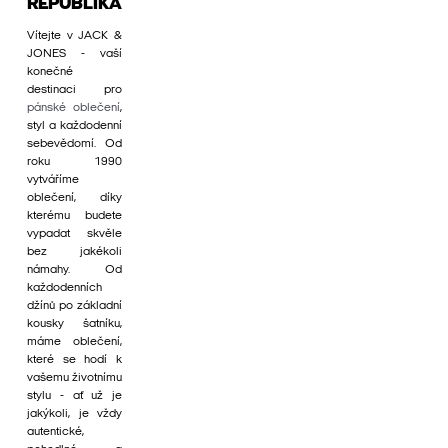
REPUBLIKA
Vítejte v JACK &
JONES - vaší
konečné
destinaci pro
pánské oblečení
,
styl a každodenní
sebevědomí. Od
roku 1990
vytváříme
oblečení, díky
kterému budete
vypadat skvěle
bez jakékoli
námahy. Od
každodenních
džínů po základní
kousky šatníku,
máme oblečení,
které se hodí k
vašemu životnímu
stylu - ať už je
jakýkoli, je vždy
autentické,