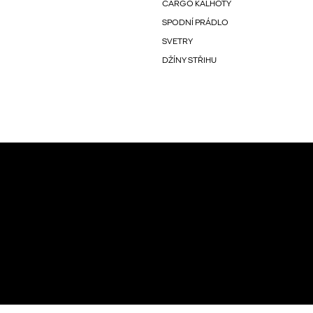
CARGO KALHOTY
SPODNÍ PRÁDLO
SVETRY
DŽÍNY STŘIHU