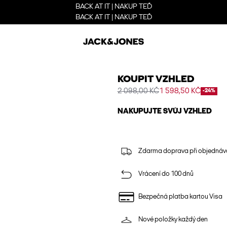
BACK AT IT | NAKUP TEĎ
BACK AT IT | NAKUP TEĎ
KOUPIT VZHLED
2 098,00 KČ
1 598,50 KČ
-24%
NAKUPUJTE SVŮJ VZHLED
Zdarma doprava při objednáv
Vrácení do 100 dnů
Bezpečná platba kartou Visa
Nové položky každý den