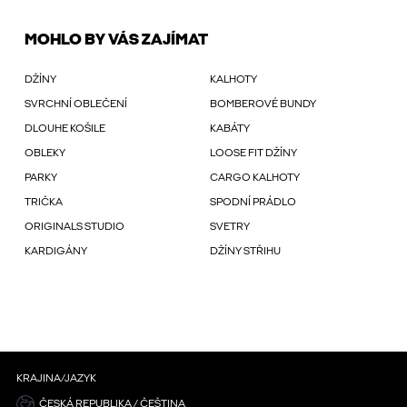
MOHLO BY VÁS ZAJÍMAT
DŽÍNY
KALHOTY
SVRCHNÍ OBLEČENÍ
BOMBEROVÉ BUNDY
DLOUHE KOŠILE
KABÁTY
OBLEKY
LOOSE FIT DŽÍNY
PARKY
CARGO KALHOTY
TRIČKA
SPODNÍ PRÁDLO
ORIGINALS STUDIO
SVETRY
KARDIGÁNY
DŽÍNY STŘIHU
KRAJINA/JAZYK
ČESKÁ REPUBLIKA / ČEŠTINA