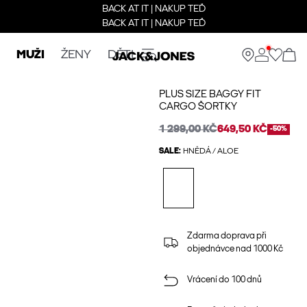
BACK AT IT | NAKUP TEĎ
BACK AT IT | NAKUP TEĎ
MUŽI
ŽENY
DĚTI
PLUS SIZE BAGGY FIT
CARGO ŠORTKY
1 299,00 KČ
649,50 KČ
-50%
SALE:
HNĚDÁ / ALOE
Zdarma doprava při
objednávce nad 1000 Kč
Vrácení do 100 dnů