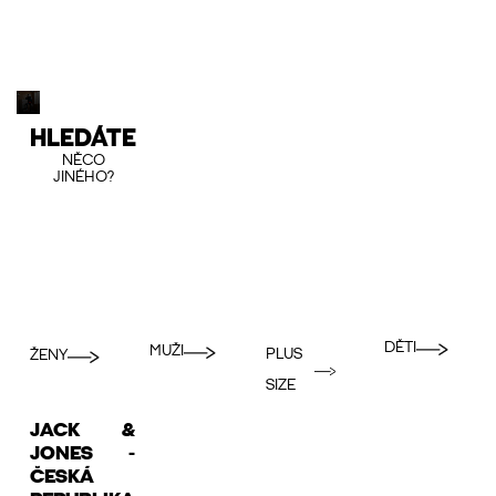
HLEDÁTE
NĚCO
JINÉHO?
DĚTI
MUŽI
PLUS
ŽENY
SIZE
JACK &
JONES -
ČESKÁ