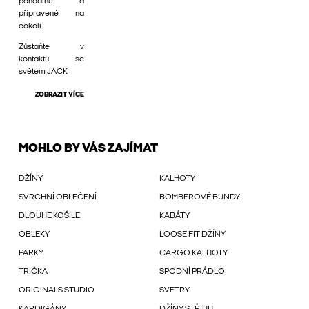
pohodlné a
připravené na
cokoli.
Zůstaňte v
kontaktu se
světem JACK
ZOBRAZIT VÍCE
MOHLO BY VÁS ZAJÍMAT
DŽÍNY
KALHOTY
SVRCHNÍ OBLEČENÍ
BOMBEROVÉ BUNDY
DLOUHE KOŠILE
KABÁTY
OBLEKY
LOOSE FIT DŽÍNY
PARKY
CARGO KALHOTY
TRIČKA
SPODNÍ PRÁDLO
ORIGINALS STUDIO
SVETRY
KARDIGÁNY
DŽÍNY STŘIHU