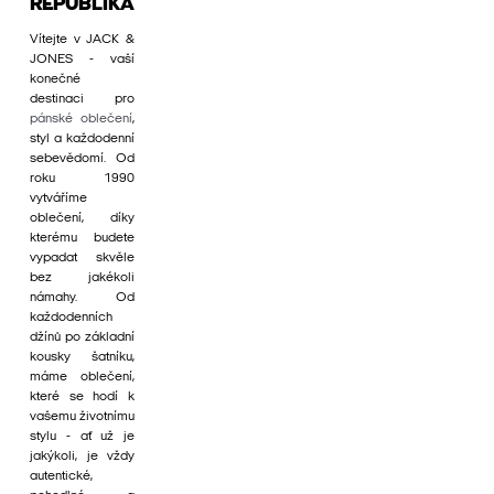
REPUBLIKA
Vítejte v JACK &
JONES - vaší
konečné
destinaci pro
pánské oblečení
,
styl a každodenní
sebevědomí. Od
roku 1990
vytváříme
oblečení, díky
kterému budete
vypadat skvěle
bez jakékoli
námahy. Od
každodenních
džínů po základní
kousky šatníku,
máme oblečení,
které se hodí k
vašemu životnímu
stylu - ať už je
jakýkoli, je vždy
autentické,