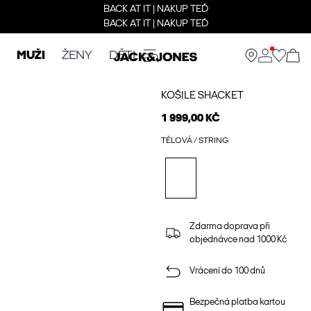
BACK AT IT | NAKUP TEĎ
BACK AT IT | NAKUP TEĎ
MUŽI
ŽENY
DĚTI
KOŠILE SHACKET
1 999,00 KČ
TĚLOVÁ / STRING
Zdarma doprava při
objednávce nad 1000 Kč
Vrácení do 100 dnů
Bezpečná platba kartou