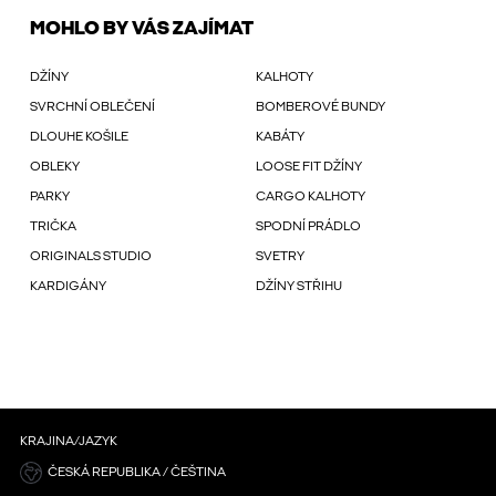
MOHLO BY VÁS ZAJÍMAT
DŽÍNY
KALHOTY
SVRCHNÍ OBLEČENÍ
BOMBEROVÉ BUNDY
DLOUHE KOŠILE
KABÁTY
OBLEKY
LOOSE FIT DŽÍNY
PARKY
CARGO KALHOTY
TRIČKA
SPODNÍ PRÁDLO
ORIGINALS STUDIO
SVETRY
KARDIGÁNY
DŽÍNY STŘIHU
KRAJINA/JAZYK
ČESKÁ REPUBLIKA / ČEŠTINA