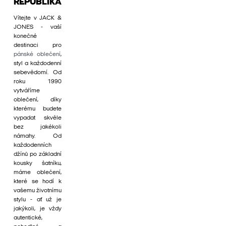
REPUBLIKA
Vítejte v JACK &
JONES - vaší
konečné
destinaci pro
pánské oblečení
,
styl a každodenní
sebevědomí. Od
roku 1990
vytváříme
oblečení, díky
kterému budete
vypadat skvěle
bez jakékoli
námahy. Od
každodenních
džínů po základní
kousky šatníku,
máme oblečení,
které se hodí k
vašemu životnímu
stylu - ať už je
jakýkoli, je vždy
autentické,