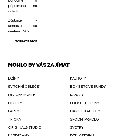
pohodlné a
připravené na
cokoli.
Zůstaňte v
kontaktu se
světem JACK
ZOBRAZIT VÍCE
MOHLO BY VÁS ZAJÍMAT
DŽÍNY
KALHOTY
SVRCHNÍ OBLEČENÍ
BOMBEROVÉ BUNDY
DLOUHE KOŠILE
KABÁTY
OBLEKY
LOOSE FIT DŽÍNY
PARKY
CARGO KALHOTY
TRIČKA
SPODNÍ PRÁDLO
ORIGINALS STUDIO
SVETRY
KARDIGÁNY
DŽÍNY STŘIHU