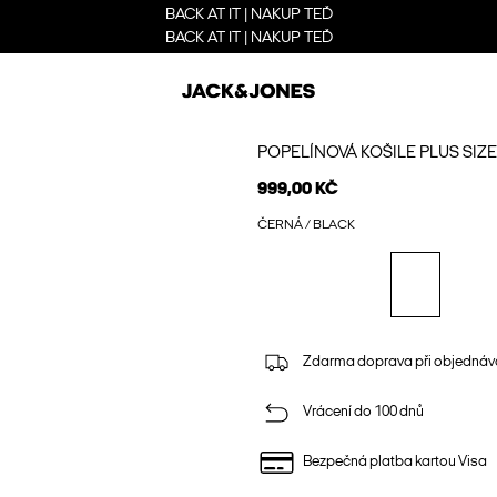
BACK AT IT | NAKUP TEĎ
BACK AT IT | NAKUP TEĎ
POPELÍNOVÁ KOŠILE PLUS SIZE
999,00 KČ
ČERNÁ / BLACK
Zdarma doprava při objednáv
Vrácení do 100 dnů
Bezpečná platba kartou Visa