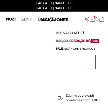
BACK AT IT | NAKUP TEĎ
BACK AT IT | NAKUP TEĎ
MUŽI
ŽENY
DĚTI
MIKINA S KAPUCÍ
849,00 KČ
594,30 KČ
-30%
SALE:
SIVÁ / WHITE MELANGE
Zdarma doprava při
objednávce nad 1000 Kč