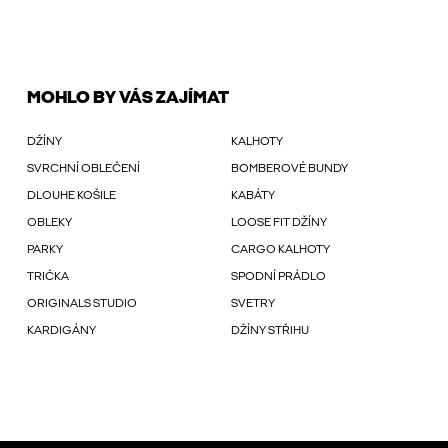
MOHLO BY VÁS ZAJÍMAT
DŽÍNY
KALHOTY
SVRCHNÍ OBLEČENÍ
BOMBEROVÉ BUNDY
DLOUHE KOŠILE
KABÁTY
OBLEKY
LOOSE FIT DŽÍNY
PARKY
CARGO KALHOTY
TRIČKA
SPODNÍ PRÁDLO
ORIGINALS STUDIO
SVETRY
KARDIGÁNY
DŽÍNY STŘIHU