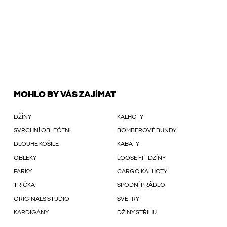
MOHLO BY VÁS ZAJÍMAT
DŽÍNY
KALHOTY
SVRCHNÍ OBLEČENÍ
BOMBEROVÉ BUNDY
DLOUHE KOŠILE
KABÁTY
OBLEKY
LOOSE FIT DŽÍNY
PARKY
CARGO KALHOTY
TRIČKA
SPODNÍ PRÁDLO
ORIGINALS STUDIO
SVETRY
KARDIGÁNY
DŽÍNY STŘIHU