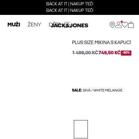
BACK AT IT | NAKUP TEĎ
BACK AT IT | NAKUP TEĎ
MUŽI
ŽENY
DĚTI
PLUS SIZE MIKINA S KAPUCÍ
1 499,00 KČ
749,50 KČ
-50%
SALE:
SIVÁ / WHITE MELANGE