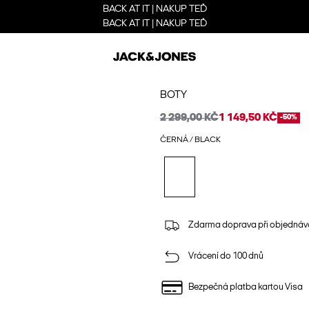
BACK AT IT | NAKUP TEĎ
BACK AT IT | NAKUP TEĎ
BOTY
2 299,00 KČ
1 149,50 KČ
-50%
ČERNÁ / BLACK
Zdarma doprava při objednáv
Vrácení do 100 dnů
Bezpečná platba kartou Visa