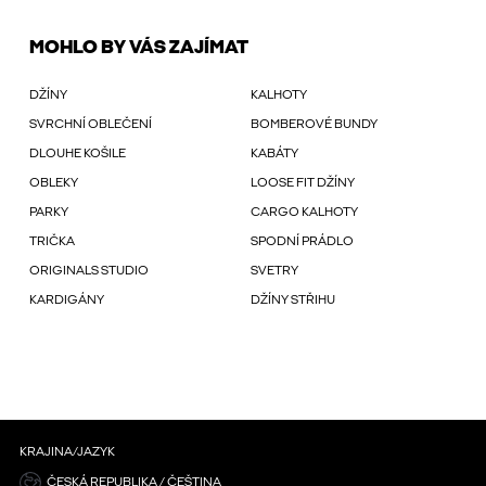
MOHLO BY VÁS ZAJÍMAT
DŽÍNY
KALHOTY
SVRCHNÍ OBLEČENÍ
BOMBEROVÉ BUNDY
DLOUHE KOŠILE
KABÁTY
OBLEKY
LOOSE FIT DŽÍNY
PARKY
CARGO KALHOTY
TRIČKA
SPODNÍ PRÁDLO
ORIGINALS STUDIO
SVETRY
KARDIGÁNY
DŽÍNY STŘIHU
KRAJINA/JAZYK
ČESKÁ REPUBLIKA / ČEŠTINA