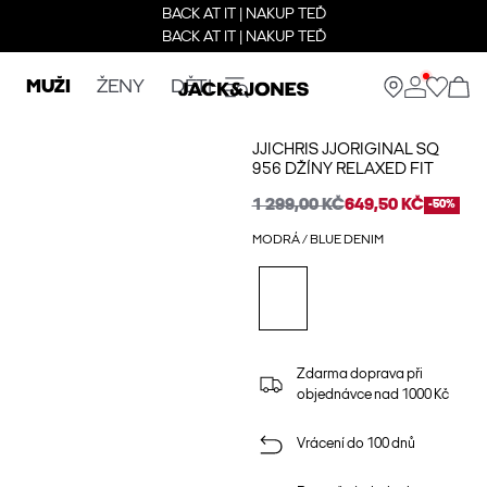
BACK AT IT | NAKUP TEĎ
BACK AT IT | NAKUP TEĎ
MUŽI
ŽENY
DĚTI
JJICHRIS JJORIGINAL SQ
956 DŽÍNY RELAXED FIT
1 299,00 KČ
649,50 KČ
-50%
MODRÁ / BLUE DENIM
Zdarma doprava při
objednávce nad 1000 Kč
Vrácení do 100 dnů