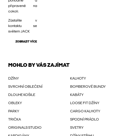
pohodlné a
připravené na
cokoli.
Zůstaňte v
kontaktu se
světem JACK
ZOBRAZIT VÍCE
MOHLO BY VÁS ZAJÍMAT
DŽÍNY
KALHOTY
SVRCHNÍ OBLEČENÍ
BOMBEROVÉ BUNDY
DLOUHE KOŠILE
KABÁTY
OBLEKY
LOOSE FIT DŽÍNY
PARKY
CARGO KALHOTY
TRIČKA
SPODNÍ PRÁDLO
ORIGINALS STUDIO
SVETRY
KARDIGÁNY
DŽÍNY STŘIHU