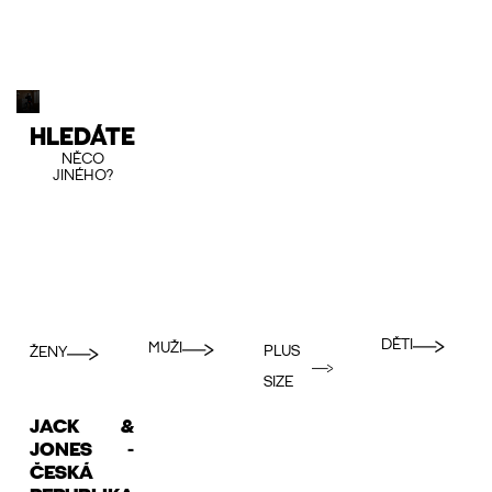
HLEDÁTE
NĚCO
JINÉHO?
DĚTI
MUŽI
PLUS
ŽENY
SIZE
JACK &
JONES -
ČESKÁ