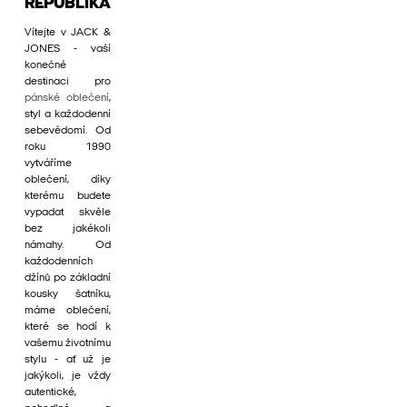
REPUBLIKA
Vítejte v JACK &
JONES - vaší
konečné
destinaci pro
pánské oblečení
,
styl a každodenní
sebevědomí. Od
roku 1990
vytváříme
oblečení, díky
kterému budete
vypadat skvěle
bez jakékoli
námahy. Od
každodenních
džínů po základní
kousky šatníku,
máme oblečení,
které se hodí k
vašemu životnímu
stylu - ať už je
jakýkoli, je vždy
autentické,