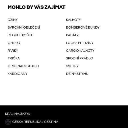
MOHLO BY VÁS ZAJÍMAT
DŽÍNY
KALHOTY
SVRCHNÍ OBLEČENÍ
BOMBEROVÉ BUNDY
DLOUHE KOŠILE
KABÁTY
OBLEKY
LOOSE FIT DŽÍNY
PARKY
CARGO KALHOTY
TRIČKA
SPODNÍ PRÁDLO
ORIGINALS STUDIO
SVETRY
KARDIGÁNY
DŽÍNY STŘIHU
KRAJINA/JAZYK
ČESKÁ REPUBLIKA / ČEŠTINA