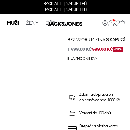
BACK AT IT | NAKUP TEĎ
BACK AT IT | NAKUP TEĎ
MUŽI
ŽENY
DĚTI
BEZ VZORU MIKINA S KAPUCÍ
1 499,00 KČ
599,60 KČ
-60%
BÍLÁ / MOONBEAM
Zdarma doprava při
objednávce nad 1000 Kč
Vrácení do 100 dnů
Bezpečná platba kartou