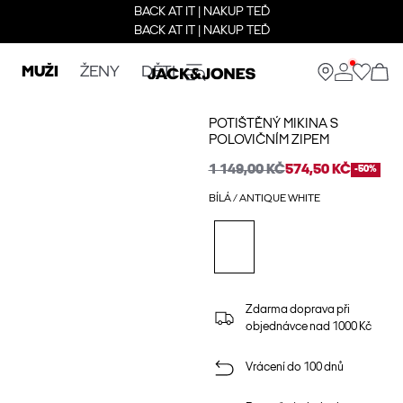
BACK AT IT | NAKUP TEĎ
BACK AT IT | NAKUP TEĎ
MUŽI
ŽENY
DĚTI
POTIŠTĚNÝ MIKINA S
POLOVIČNÍM ZIPEM
1 149,00 KČ
574,50 KČ
-50%
BÍLÁ / ANTIQUE WHITE
Zdarma doprava při
objednávce nad 1000 Kč
Vrácení do 100 dnů