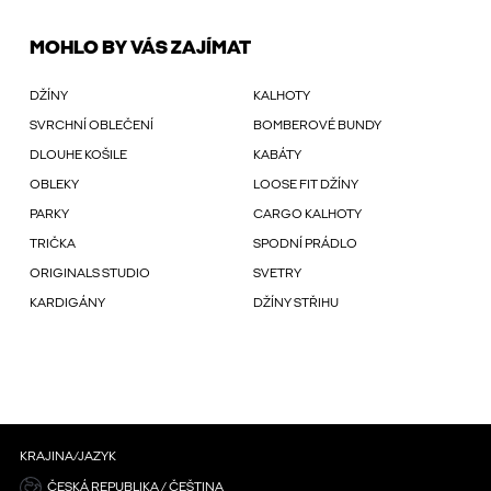
MOHLO BY VÁS ZAJÍMAT
DŽÍNY
KALHOTY
SVRCHNÍ OBLEČENÍ
BOMBEROVÉ BUNDY
DLOUHE KOŠILE
KABÁTY
OBLEKY
LOOSE FIT DŽÍNY
PARKY
CARGO KALHOTY
TRIČKA
SPODNÍ PRÁDLO
ORIGINALS STUDIO
SVETRY
KARDIGÁNY
DŽÍNY STŘIHU
KRAJINA/JAZYK
ČESKÁ REPUBLIKA / ČEŠTINA