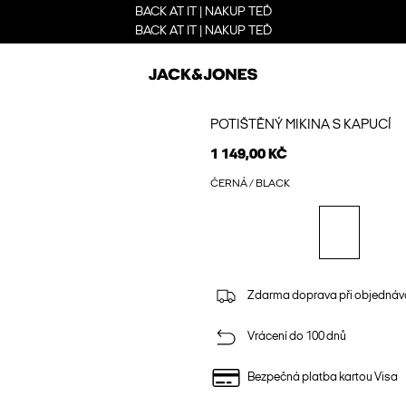
BACK AT IT | NAKUP TEĎ
BACK AT IT | NAKUP TEĎ
POTIŠTĚNÝ MIKINA S KAPUCÍ
1 149,00 KČ
ČERNÁ / BLACK
Zdarma doprava při objednáv
Vrácení do 100 dnů
Bezpečná platba kartou Visa