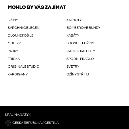
MOHLO BY VÁS ZAJÍMAT
DŽÍNY
KALHOTY
SVRCHNÍ OBLEČENÍ
BOMBEROVÉ BUNDY
DLOUHE KOŠILE
KABÁTY
OBLEKY
LOOSE FIT DŽÍNY
PARKY
CARGO KALHOTY
TRIČKA
SPODNÍ PRÁDLO
ORIGINALS STUDIO
SVETRY
KARDIGÁNY
DŽÍNY STŘIHU
KRAJINA/JAZYK
ČESKÁ REPUBLIKA / ČEŠTINA