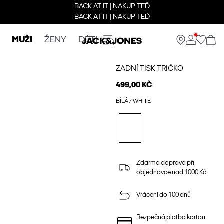
BACK AT IT | NAKUP TEĎ
BACK AT IT | NAKUP TEĎ
MUŽI
ŽENY
DĚTI
ZADNÍ TISK TRIČKO
499,00 KČ
BÍLÁ / WHITE
Zdarma doprava při
objednávce nad 1000 Kč
Vrácení do 100 dnů
Bezpečná platba kartou