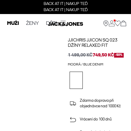
BACK AT IT | NAKUP TEĎ
BACK AT IT | NAKUP TEĎ
MUŽI
ŽENY
DĚTI
JJICHRIS JJICON SQ 023
DŽÍNY RELAXED FIT
1 499,00 KČ
749,50 KČ
-50%
MODRÁ / BLUE DENIM
Zdarma doprava při
objednávce nad 1000 Kč
Vrácení do 100 dnů