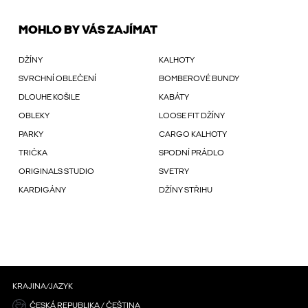
MOHLO BY VÁS ZAJÍMAT
DŽÍNY
KALHOTY
SVRCHNÍ OBLEČENÍ
BOMBEROVÉ BUNDY
DLOUHE KOŠILE
KABÁTY
OBLEKY
LOOSE FIT DŽÍNY
PARKY
CARGO KALHOTY
TRIČKA
SPODNÍ PRÁDLO
ORIGINALS STUDIO
SVETRY
KARDIGÁNY
DŽÍNY STŘIHU
KRAJINA/JAZYK
ČESKÁ REPUBLIKA / ČEŠTINA