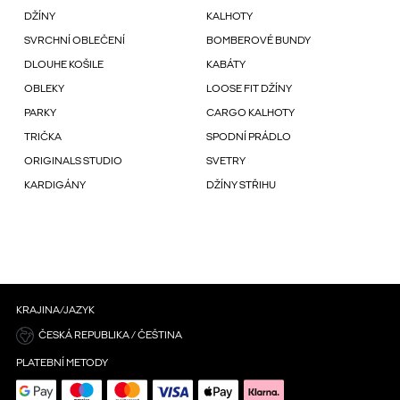
DŽÍNY
KALHOTY
SVRCHNÍ OBLEČENÍ
BOMBEROVÉ BUNDY
DLOUHE KOŠILE
KABÁTY
OBLEKY
LOOSE FIT DŽÍNY
PARKY
CARGO KALHOTY
TRIČKA
SPODNÍ PRÁDLO
ORIGINALS STUDIO
SVETRY
KARDIGÁNY
DŽÍNY STŘIHU
KRAJINA/JAZYK
ČESKÁ REPUBLIKA / ČEŠTINA
PLATEBNÍ METODY