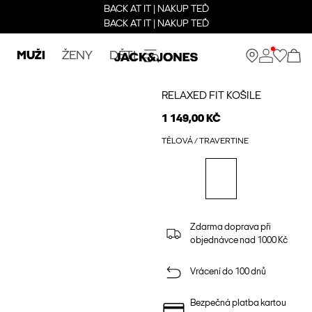
BACK AT IT | NAKUP TEĎ
BACK AT IT | NAKUP TEĎ
MUŽI
ŽENY
DĚTI
RELAXED FIT KOŠILE
1 149,00 KČ
TĚLOVÁ / TRAVERTINE
Zdarma doprava při
objednávce nad 1000 Kč
Vrácení do 100 dnů
Bezpečná platba kartou