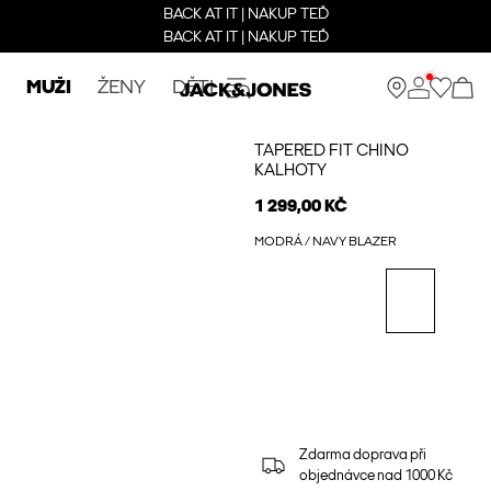
BACK AT IT | NAKUP TEĎ
BACK AT IT | NAKUP TEĎ
MUŽI
ŽENY
DĚTI
TAPERED FIT CHINO
KALHOTY
1 299,00 KČ
MODRÁ / NAVY BLAZER
Zdarma doprava při
objednávce nad 1000 Kč