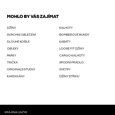
MOHLO BY VÁS ZAJÍMAT
DŽÍNY
KALHOTY
SVRCHNÍ OBLEČENÍ
BOMBEROVÉ BUNDY
DLOUHE KOŠILE
KABÁTY
OBLEKY
LOOSE FIT DŽÍNY
PARKY
CARGO KALHOTY
TRIČKA
SPODNÍ PRÁDLO
ORIGINALS STUDIO
SVETRY
KARDIGÁNY
DŽÍNY STŘIHU
KRAJINA/JAZYK