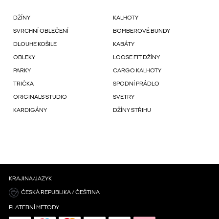
DŽÍNY
KALHOTY
SVRCHNÍ OBLEČENÍ
BOMBEROVÉ BUNDY
DLOUHE KOŠILE
KABÁTY
OBLEKY
LOOSE FIT DŽÍNY
PARKY
CARGO KALHOTY
TRIČKA
SPODNÍ PRÁDLO
ORIGINALS STUDIO
SVETRY
KARDIGÁNY
DŽÍNY STŘIHU
KRAJINA/JAZYK
ČESKÁ REPUBLIKA / ČEŠTINA
PLATEBNÍ METODY