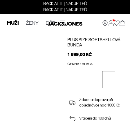
BACK AT IT | NAKUP TEĎ
BACK AT IT | NAKUP TEĎ
MUŽI
ŽENY
DĚTI
PLUS SIZE SOFTSHELLOVÁ
BUNDA
1 699,00 KČ
ČERNÁ / BLACK
Zdarma doprava při
objednávce nad 1000 Kč
Vrácení do 100 dnů