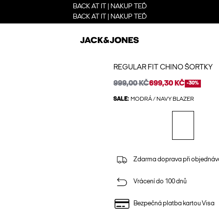
BACK AT IT | NAKUP TEĎ
BACK AT IT | NAKUP TEĎ
REGULAR FIT CHINO ŠORTKY
999,00 KČ
699,30 KČ
-30%
SALE:
MODRÁ / NAVY BLAZER
Zdarma doprava při objednáv
Vrácení do 100 dnů
Bezpečná platba kartou Visa