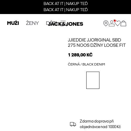
BACK AT IT | NAKUP TEĎ
BACK AT IT | NAKUP TEĎ
MUŽI
ŽENY
DĚTI
JJIEDDIE JJORIGINAL SBD
275 NOOS DŽÍNY LOOSE FIT
1 289,00 KČ
ČERNÁ / BLACK DENIM
Zdarma doprava při
objednávce nad 1000 Kč