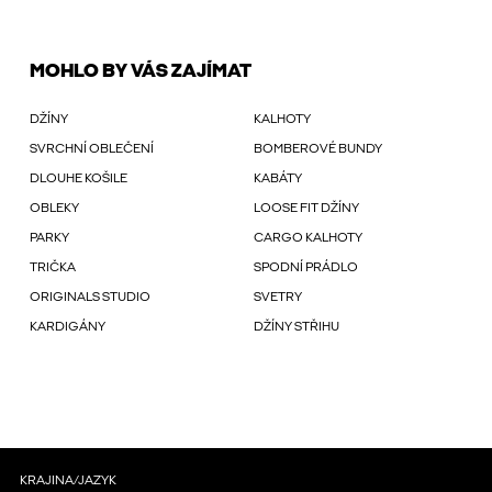
MOHLO BY VÁS ZAJÍMAT
DŽÍNY
KALHOTY
SVRCHNÍ OBLEČENÍ
BOMBEROVÉ BUNDY
DLOUHE KOŠILE
KABÁTY
OBLEKY
LOOSE FIT DŽÍNY
PARKY
CARGO KALHOTY
TRIČKA
SPODNÍ PRÁDLO
ORIGINALS STUDIO
SVETRY
KARDIGÁNY
DŽÍNY STŘIHU
KRAJINA/JAZYK