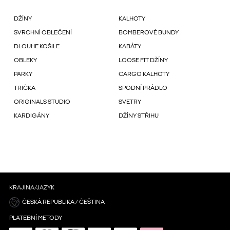
DŽÍNY
KALHOTY
SVRCHNÍ OBLEČENÍ
BOMBEROVÉ BUNDY
DLOUHE KOŠILE
KABÁTY
OBLEKY
LOOSE FIT DŽÍNY
PARKY
CARGO KALHOTY
TRIČKA
SPODNÍ PRÁDLO
ORIGINALS STUDIO
SVETRY
KARDIGÁNY
DŽÍNY STŘIHU
KRAJINA/JAZYK
ČESKÁ REPUBLIKA / ČEŠTINA
PLATEBNÍ METODY