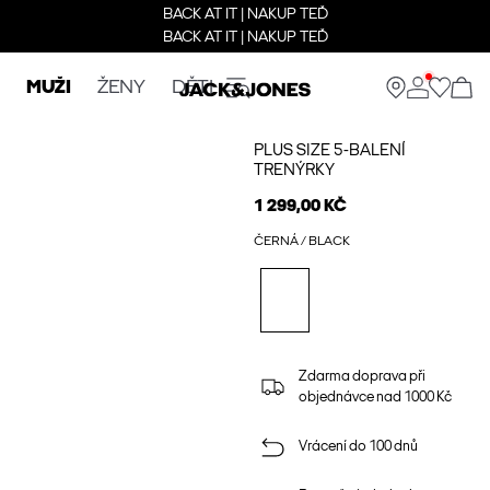
BACK AT IT | NAKUP TEĎ
BACK AT IT | NAKUP TEĎ
MUŽI
ŽENY
DĚTI
PLUS SIZE 5-BALENÍ
TRENÝRKY
1 299,00 KČ
ČERNÁ / BLACK
Zdarma doprava při
objednávce nad 1000 Kč
Vrácení do 100 dnů