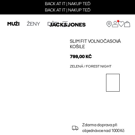
BACK AT IT | NAKUP TEĎ
BACK AT IT | NAKUP TEĎ
MUŽI
ŽENY
DĚTI
SLIM FIT VOLNOČASOVÁ
KOŠILE
799,00 KČ
ZELENÁ / FOREST NIGHT
Zdarma doprava při
objednávce nad 1000 Kč