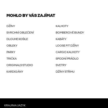
MOHLO BY VÁS ZAJÍMAT
DŽÍNY
KALHOTY
SVRCHNÍ OBLEČENÍ
BOMBEROVÉ BUNDY
DLOUHE KOŠILE
KABÁTY
OBLEKY
LOOSE FIT DŽÍNY
PARKY
CARGO KALHOTY
TRIČKA
SPODNÍ PRÁDLO
ORIGINALS STUDIO
SVETRY
KARDIGÁNY
DŽÍNY STŘIHU
KRAJINA/JAZYK