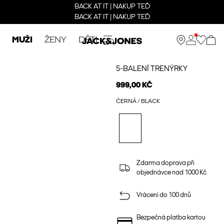
BACK AT IT | NAKUP TEĎ
BACK AT IT | NAKUP TEĎ
MUŽI
ŽENY
DĚTI
5-BALENÍ TRENÝRKY
999,00 KČ
ČERNÁ / BLACK
Zdarma doprava při
objednávce nad 1000 Kč
Vrácení do 100 dnů
Bezpečná platba kartou