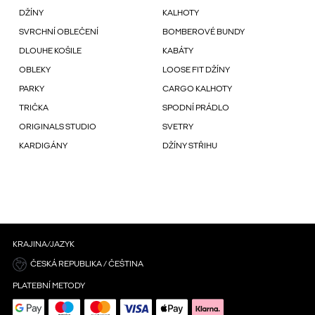
DŽÍNY
KALHOTY
SVRCHNÍ OBLEČENÍ
BOMBEROVÉ BUNDY
DLOUHE KOŠILE
KABÁTY
OBLEKY
LOOSE FIT DŽÍNY
PARKY
CARGO KALHOTY
TRIČKA
SPODNÍ PRÁDLO
ORIGINALS STUDIO
SVETRY
KARDIGÁNY
DŽÍNY STŘIHU
KRAJINA/JAZYK
ČESKÁ REPUBLIKA / ČEŠTINA
PLATEBNÍ METODY