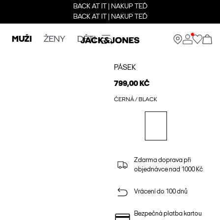
BACK AT IT | NAKUP TEĎ
BACK AT IT | NAKUP TEĎ
MUŽI
ŽENY
DĚTI
PÁSEK
799,00 KČ
ČERNÁ / BLACK
Zdarma doprava při
objednávce nad 1000 Kč
Vrácení do 100 dnů
Bezpečná platba kartou