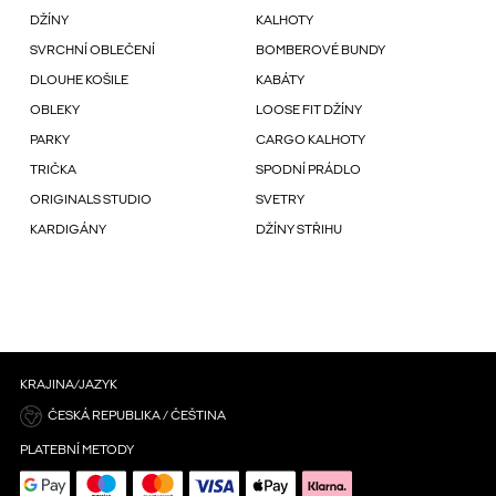
DŽÍNY
KALHOTY
SVRCHNÍ OBLEČENÍ
BOMBEROVÉ BUNDY
DLOUHE KOŠILE
KABÁTY
OBLEKY
LOOSE FIT DŽÍNY
PARKY
CARGO KALHOTY
TRIČKA
SPODNÍ PRÁDLO
ORIGINALS STUDIO
SVETRY
KARDIGÁNY
DŽÍNY STŘIHU
KRAJINA/JAZYK
ČESKÁ REPUBLIKA / ČEŠTINA
PLATEBNÍ METODY