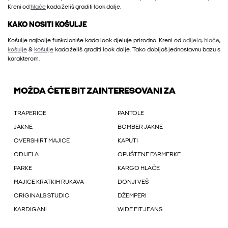
Kreni od
hlače
kada želiš graditi look dalje.
KAKO NOSITI KOŠULJE
Košulje najbolje funkcioniše kada look djeluje prirodno. Kreni od
odijela
,
hlače
,
košulje
&
košulje
kada želiš graditi look dalje. Tako dobijaš jednostavnu bazu s
karakterom.
MOŽDA ĆETE BIT ZAINTERESOVANI ZA
TRAPERICE
PANTOLE
JAKNE
BOMBER JAKNE
OVERSHIRT MAJICE
KAPUTI
ODIJELA
OPUŠTENE FARMERKE
PARKE
KARGO HLAČE
MAJICE KRATKIH RUKAVA
DONJI VEŠ
ORIGINALS STUDIO
DŽEMPERI
KARDIGANI
WIDE FIT JEANS