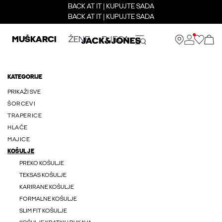
BACK AT IT | KUPUJTE SADA
BACK AT IT | KUPUJTE SADA
MUŠKARCI
ŽENE
DJECA
KATEGORIJE
PRIKAŽI SVE
ŠORCEVI
TRAPERICE
HLAČE
MAJICE
KOŠULJE
PREKO KOŠULJE
TEKSAS KOŠULJE
KARIRANE KOŠULJE
FORMALNE KOŠULJE
SLIM FIT KOŠULJE