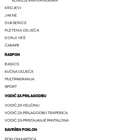
KOŠULJE KRATKIH RUKAVA
KROJEVI
JAKNE
DUKSERICE
PLETENA ODJEĆA
DONJI VEŠ
ČARAPE
RASPON
BASICS
KUĆNA ODJEĆA
MULTIPAKIRANJA
SPORT
VODIČ ZA PRILAGODBU
VODIČ ZA VELIČINU
VODIČ ZA PRILAGODBU TRAPERICA
VODIČ ZA PRISTAJANJE PANTALONA
SAVRŠEN POKLON
POKLON KARTICA