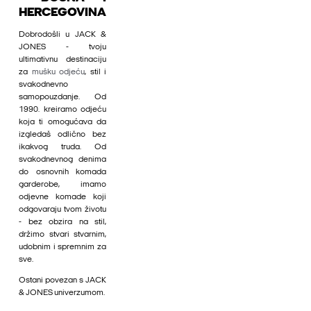
HERCEGOVINA
Dobrodošli u JACK &
JONES - tvoju
ultimativnu destinaciju
za
mušku odjeću
, stil i
svakodnevno
samopouzdanje. Od
1990. kreiramo odjeću
koja ti omogućava da
izgledaš odlično bez
ikakvog truda. Od
svakodnevnog denima
do osnovnih komada
garderobe, imamo
odjevne komade koji
odgovaraju tvom životu
- bez obzira na stil,
držimo stvari stvarnim,
udobnim i spremnim za
sve.
Ostani povezan s JACK
& JONES univerzumom.