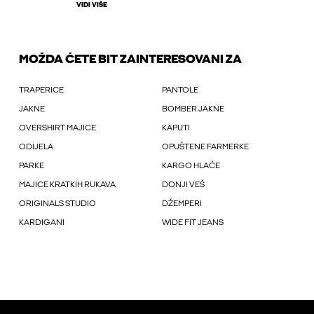
VIDI VIŠE
MOŽDA ĆETE BIT ZAINTERESOVANI ZA
TRAPERICE
PANTOLE
JAKNE
BOMBER JAKNE
OVERSHIRT MAJICE
KAPUTI
ODIJELA
OPUŠTENE FARMERKE
PARKE
KARGO HLAČE
MAJICE KRATKIH RUKAVA
DONJI VEŠ
ORIGINALS STUDIO
DŽEMPERI
KARDIGANI
WIDE FIT JEANS