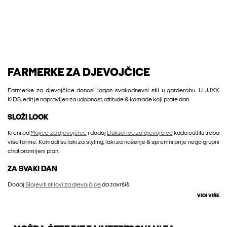
FARMERKE ZA DJEVOJČICE
Farmerke za djevojčice donosi lagan svakodnevni stil u garderobu. U JJXX
KIDS, edit je napravljen za udobnost, attitude & komade koji prate dan.
SLOŽI LOOK
Kreni od
Majice za djevojčice
i dodaj
Dukserice za djevojčice
kada outfitu treba
više forme. Komadi su laki za styling, laki za nošenje & spremni prije nego grupni
chat promijeni plan.
ZA SVAKI DAN
Dodaj
Slojeviti stilovi za djevojčice
da završiš
VIDI VIŠE