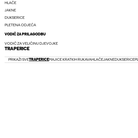
HLAČE
JAKNE
DUKSERICE
PLETENA ODJEĆA
VODIČ ZA PRILAGODBU
VODIČ ZA VELIČINU DJEVOJKE
TRAPERICE
PRIKAŽI SVE
TRAPERICE
MAJICE KRATKIH RUKAVA
HLAČE
JAKNE
DUKSERICE
P