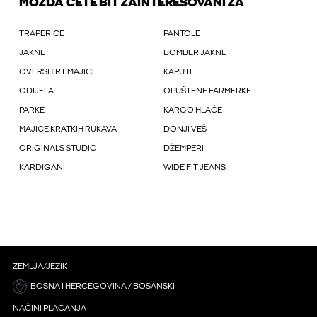
MOŽDA ĆETE BIT ZAINTERESOVANI ZA
TRAPERICE
PANTOLE
JAKNE
BOMBER JAKNE
OVERSHIRT MAJICE
KAPUTI
ODIJELA
OPUŠTENE FARMERKE
PARKE
KARGO HLAČE
MAJICE KRATKIH RUKAVA
DONJI VEŠ
ORIGINALS STUDIO
DŽEMPERI
KARDIGANI
WIDE FIT JEANS
ZEMLJA/JEZIK
BOSNA I HERCEGOVINA / BOSANSKI
NAČINI PLAĆANJA