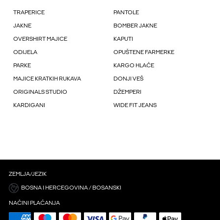
TRAPERICE
PANTOLE
JAKNE
BOMBER JAKNE
OVERSHIRT MAJICE
KAPUTI
ODIJELA
OPUŠTENE FARMERKE
PARKE
KARGO HLAČE
MAJICE KRATKIH RUKAVA
DONJI VEŠ
ORIGINALS STUDIO
DŽEMPERI
KARDIGANI
WIDE FIT JEANS
ZEMLJA/JEZIK
BOSNA I HERCEGOVINA / BOSANSKI
NAČINI PLAĆANJA