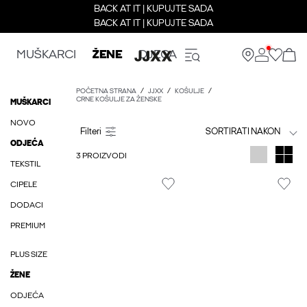
BACK AT IT | KUPUJTE SADA
BACK AT IT | KUPUJTE SADA
MUŠKARCI
ŽENE
DJECA
POČETNA STRANA
JJXX
KOŠULJE
CRNE KOŠULJE ZA ŽENSKE
MUŠKARCI
NOVO
SORTIRATI NAKON
ODJEĆA
3 PROIZVODI
TEKSTIL
CIPELE
DODACI
PREMIUM
PLUS SIZE
ŽENE
ODJEĆA