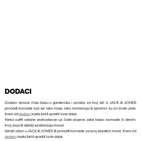
DODACI
Dodaci donosi čistu bazu u garderobu i prostor za tvoj stil. U JACK & JONES
pronađi komade koji se lako nose, lako kombinuju & spremni su za svaki plan.
Kreni od
dodaci
kada želiš graditi look dalje.
Neka outfit ostane jednostavan uz čiste slojeve, jake basic komade ili denim.
Kroj, boja & detalji postavljaju mood.
Istraži izbor u JACK & JONES & pronađi komade za svoj sljedeći move. Kreni od
dodaci
kada želiš graditi look dalje.