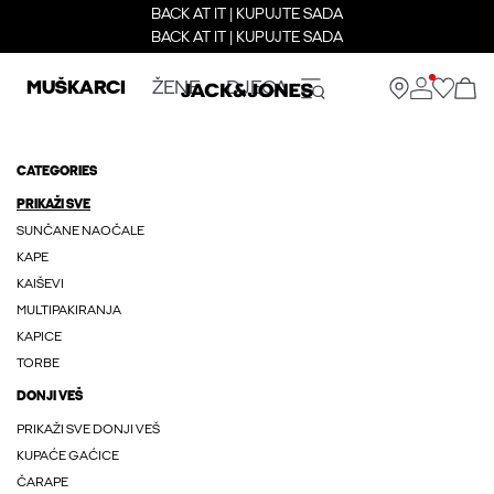
BACK AT IT | KUPUJTE SADA
BACK AT IT | KUPUJTE SADA
MUŠKARCI
ŽENE
DJECA
CATEGORIES
PRIKAŽI SVE
SUNČANE NAOČALE
KAPE
KAIŠEVI
MULTIPAKIRANJA
KAPICE
TORBE
DONJI VEŠ
PRIKAŽI SVE DONJI VEŠ
KUPAĆE GAĆICE
ČARAPE