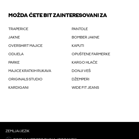
MOŽDA ĆETE BIT ZAINTERESOVANI ZA
TRAPERICE
PANTOLE
JAKNE
BOMBER JAKNE
OVERSHIRT MAJICE
KAPUTI
ODIJELA
OPUŠTENE FARMERKE
PARKE
KARGO HLAČE
MAJICE KRATKIH RUKAVA
DONJI VEŠ
ORIGINALS STUDIO
DŽEMPERI
KARDIGANI
WIDE FIT JEANS
ZEMLJA/JEZIK