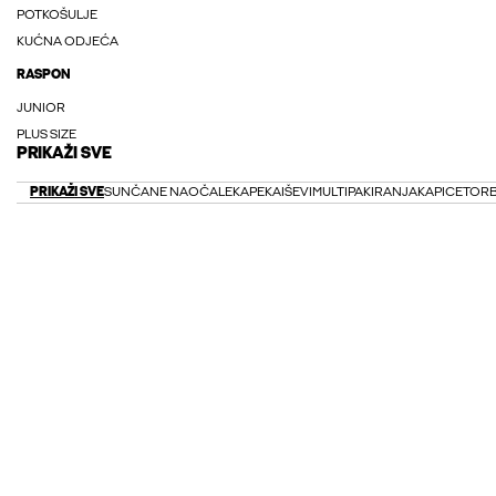
POTKOŠULJE
KUĆNA ODJEĆA
RASPON
JUNIOR
PLUS SIZE
PRIKAŽI SVE
PRIKAŽI SVE
SUNČANE NAOČALE
KAPE
KAIŠEVI
MULTIPAKIRANJA
KAPICE
TOR