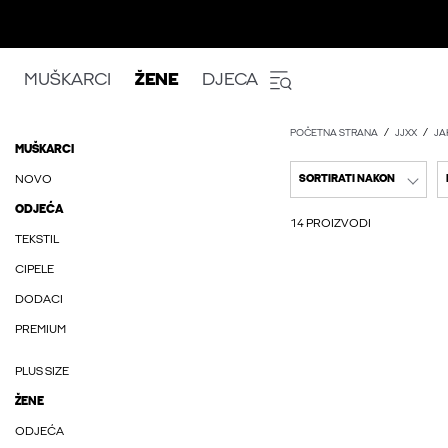
MUŠKARCI
ŽENE
DJECA
POČETNA STRANA
JJXX
JA
MUŠKARCI
NOVO
SORTIRATI NAKON
ODJEĆA
14 PROIZVODI
TEKSTIL
CIPELE
DODACI
PREMIUM
PLUS SIZE
ŽENE
ODJEĆA