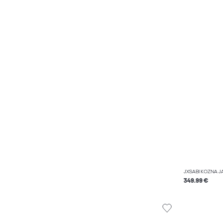
JXSABI KOŽNA 
349.99 €