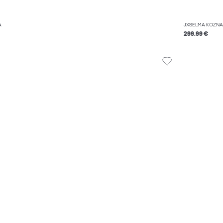
A
JXSELMA KOŽNA
299.99 €