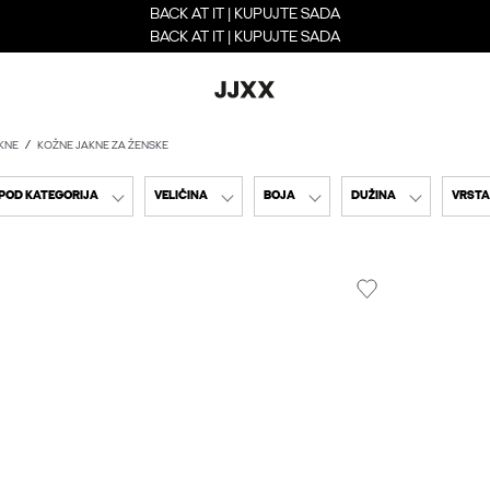
BACK AT IT | KUPUJTE SADA
BACK AT IT | KUPUJTE SADA
KNE
KOŽNE JAKNE ZA ŽENSKE
POD KATEGORIJA
VELIČINA
BOJA
DUŽINA
VRSTA