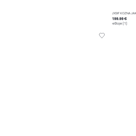
JXSIF KOŽNA JA
199.99 €
Boje (1)