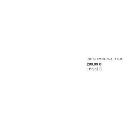
JXLENORA KOŽNA JAKNA
299.99 €
Boje (1)