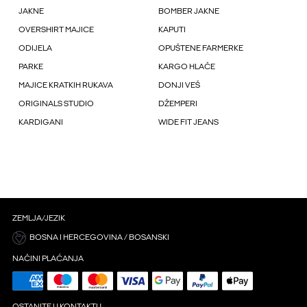
JAKNE
BOMBER JAKNE
OVERSHIRT MAJICE
KAPUTI
ODIJELA
OPUŠTENE FARMERKE
PARKE
KARGO HLAČE
MAJICE KRATKIH RUKAVA
DONJI VEŠ
ORIGINALS STUDIO
DŽEMPERI
KARDIGANI
WIDE FIT JEANS
ZEMLJA/JEZIK
BOSNA I HERCEGOVINA / BOSANSKI
NAČINI PLAĆANJA