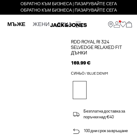
ОБРАТНО КЪМ БИЗНЕСА | ПАЗАРУВАЙТЕ СЕГА
ОБРАТНО КЪМ БИЗНЕСА | ПАЗАРУВАЙТЕ СЕГА
МЪЖЕ
ЖЕНИ
ДЕЦА
RDD ROYAL RI 324
SELVEDGE RELAXED FIT
ДЪНКИ
169.99 €
СИНЬО / BLUE DENIM
Безплатна доставка за
поръчки над €40
100 дни срок за връщане