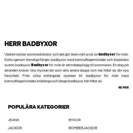
HERR BADBYXOR
Vädret väcker sommarkänslor och det gör även vårt urval av
badbyxor
för män.
Kolla igenom trendiga färger, badbyxor med kamouflagemönster och klassiska
svarta badbyxor.
Badbyxor
för män är ett måsteplagg till sommaren. En dag på
stranden kräver lika mycket stil som alla andra dagar, och här hittar du din nya
favoritstil. Från olika enfärgade nyanser till badbyxor för män med
kamouflagemönster, knälånga och långa badbyxor, här hittar du
SE MER
POPULÄRA KATEGORIER
JEANS
BYXOR
JACKOR
BOMBERJACKOR