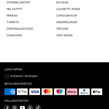
ÖVERSKJORTOR
ROCKAR
HEL OUTFIT
LOOSE FIT JEANS
PARKAS
CARGOBYXOR
T-SHIRTS
UNDERKLÄDER
ORIGINALS STUDIO
TRÖJOR
CADIGANS
VIDA JEANS
LAND/SPRÅK
SVERIGE / SVENSKA
BETALNINGSMETOD
HÅLL KONTAKTEN