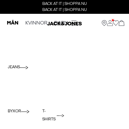
BACK AT IT | SHOPPA NU
BACK AT IT | SHOPPA NU
MÄN
KVINNOR
BARN
JEANS
BYXOR
T-
SHIRTS