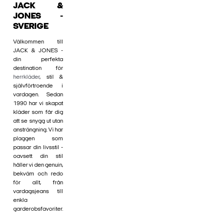
JACK &
JONES -
SVERIGE
Välkommen till
JACK & JONES -
din perfekta
destination för
herrkläder
, stil &
självförtroende i
vardagen. Sedan
1990 har vi skapat
kläder som får dig
att se snygg ut utan
ansträngning. Vi har
plaggen som
passar din livsstil -
oavsett din stil
håller vi den genuin,
bekväm och redo
för allt, från
vardagsjeans till
enkla
garderobsfavoriter.