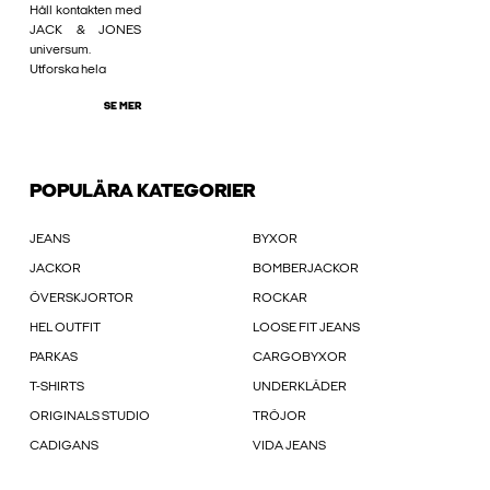
Håll kontakten med
JACK & JONES
universum.
Utforska hela
SE MER
POPULÄRA KATEGORIER
JEANS
BYXOR
JACKOR
BOMBERJACKOR
ÖVERSKJORTOR
ROCKAR
HEL OUTFIT
LOOSE FIT JEANS
PARKAS
CARGOBYXOR
T-SHIRTS
UNDERKLÄDER
ORIGINALS STUDIO
TRÖJOR
CADIGANS
VIDA JEANS