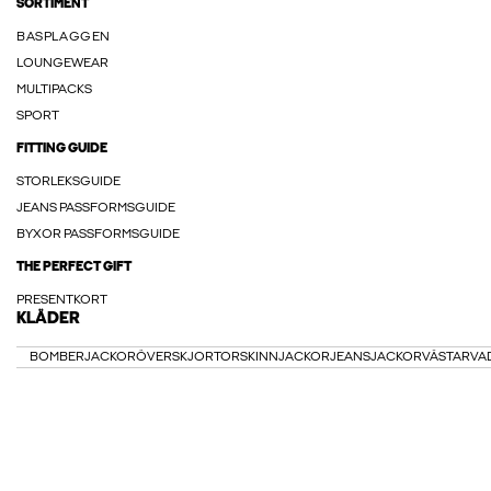
SORTIMENT
BASPLAGGEN
LOUNGEWEAR
MULTIPACKS
SPORT
FITTING GUIDE
STORLEKSGUIDE
JEANS PASSFORMSGUIDE
BYXOR PASSFORMSGUIDE
THE PERFECT GIFT
PRESENTKORT
KLÄDER
BOMBERJACKOR
ÖVERSKJORTOR
SKINNJACKOR
JEANSJACKOR
VÄSTAR
VA