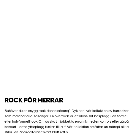
ROCK FÖR HERRAR
Behöver du en snygg rock denna säsong? Dyk ner i vår kollektion av herrockar
som matchar alla säsonger. En överrock är ett klassiskt basplagg i en formell
eller halvformell look. Om du ska till jobbet, ta en drink med en kompis eller gå på
konsert - detta ytterplagg funkar till allt! Vår kollektion omfattar en mängd olika
stilar i en lång rad färger: svart, blått, rött &