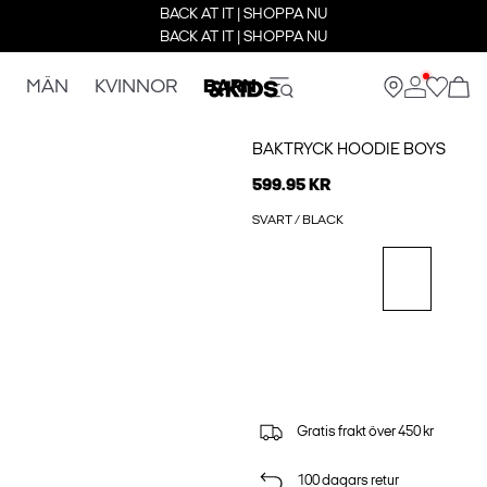
BACK AT IT | SHOPPA NU
BACK AT IT | SHOPPA NU
MÄN
KVINNOR
BARN
BAKTRYCK HOODIE BOYS
599.95 KR
SVART / BLACK
Gratis frakt över 450 kr
100 dagars retur