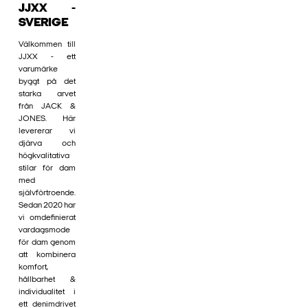
JJXX -
SVERIGE
Välkommen till
JJXX - ett
varumärke
byggt på det
starka arvet
från JACK &
JONES. Här
levererar vi
djärva och
högkvalitativa
stilar för dam
med
självförtroende.
Sedan 2020 har
vi omdefinierat
vardagsmode
för dam genom
att kombinera
komfort,
hållbarhet &
individualitet i
ett denimdrivet