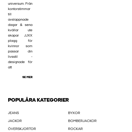
universum. Från
kontorstimmar
till
avslappnade
dagar & sena
kvällar ute
skapar JJXX
plagg för
kvinnor som
passar din
livsstil -
designade för
att
SE MER
POPULÄRA KATEGORIER
JEANS
BYXOR
JACKOR
BOMBERJACKOR
ÖVERSKJORTOR
ROCKAR