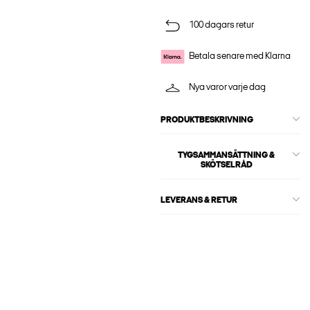
100 dagars retur
Betala senare med Klarna
Nya varor varje dag
PRODUKTBESKRIVNING
TYGSAMMANSÄTTNING &
SKÖTSELRÅD
LEVERANS & RETUR