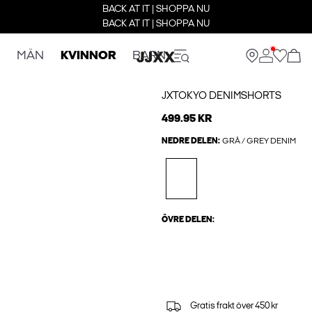
BACK AT IT | SHOPPA NU
BACK AT IT | SHOPPA NU
MÄN
KVINNOR
BARN
JXTOKYO DENIMSHORTS
499.95 KR
NEDRE DELEN:
GRÅ / GREY DENIM
ÖVRE DELEN:
Gratis frakt över 450 kr