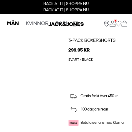
BACK AT IT | SHOPPA NU
BACK AT IT | SHOPPA NU
MÄN
KVINNOR
BARN
3-PACK BOXERSHORTS
299.95 KR
SVART / BLACK
Gratis frakt över 450 kr
100 dagars retur
Betala senare med Klarna