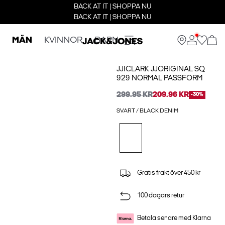
BACK AT IT | SHOPPA NU
BACK AT IT | SHOPPA NU
MÄN
KVINNOR
BARN
JJICLARK JJORIGINAL SQ
929 NORMAL PASSFORM
299.95 KR
209.96 KR
-30%
SVART / BLACK DENIM
Gratis frakt över 450 kr
100 dagars retur
Betala senare med Klarna