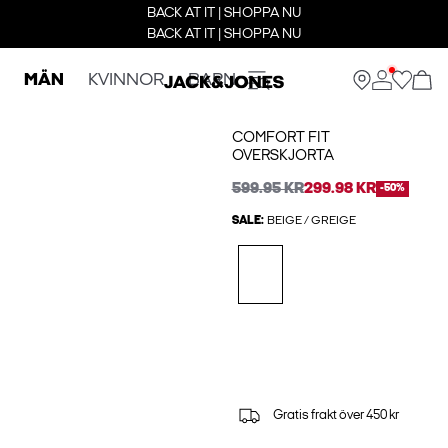
BACK AT IT | SHOPPA NU
BACK AT IT | SHOPPA NU
MÄN
KVINNOR
BARN
COMFORT FIT
OVERSKJORTA
599.95 KR
299.98 KR
-50%
SALE:
BEIGE / GREIGE
Gratis frakt över 450 kr