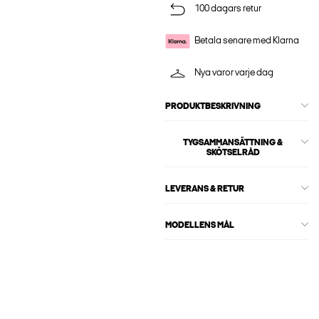
100 dagars retur
Betala senare med Klarna
Nya varor varje dag
PRODUKTBESKRIVNING
TYGSAMMANSÄTTNING &
SKÖTSELRÅD
LEVERANS & RETUR
MODELLENS MÅL